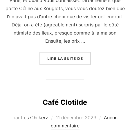
Paris, et quand vous connaissez l’attachement que
porte Céline aux Kouglofs, vous vous doutez bien que
l’on avait pas d’autre choix que de visiter cet endroit.
Déjà, on a été (agréablement) surpris par le côté
intimiste des lieux, presque comme à la maison.
Ensuite, les prix …
« LE CAFÉ MIRABELLE 
LIRE LA SUITE DE
Café Clotilde
Publié
par
Les Chilkerz
11 décembre 2023
Aucun
le
commentaire