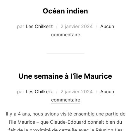
Océan indien
Publié
par
Les Chilkerz
2 janvier 2024
Aucun
le
commentaire
Une semaine à l’île Maurice
Publié
par
Les Chilkerz
2 janvier 2024
Aucun
le
commentaire
Il y a 4 ans, nous avions visité ensemble une partie de
l’Ile Maurice – que Claude-Edouard connaît bien du
fait de la proximité de cette île avec la Réunion (les