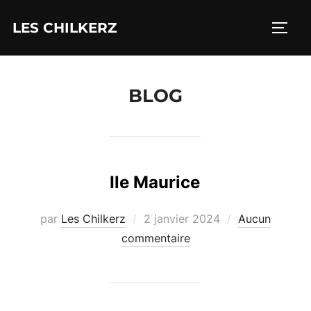
Aller
LES CHILKERZ
au
PERM
contenu
BLOG
Ile Maurice
Publié
par
Les Chilkerz
2 janvier 2024
Aucun
le
commentaire