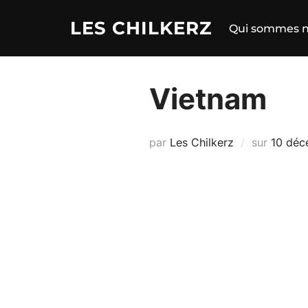
Aller
LES CHILKERZ
au
Qui sommes n
contenu
Vietnam
Publié
par
Les Chilkerz
sur
10 déc
le